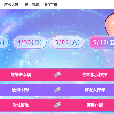
序號兌換
線上商城
RO宇宙
歡樂送幸福
你想摸我捏捏
硬到仆街!
嗨啾大棒棒
你想摸我
硬到仆街